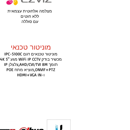
מצלמה אלחוטית עצמאית
ללא חוטים
עם סוללה
מוניטור טכנאי
מוניטור טכנאים דגם IPC-5100C
מכשיר בודק WiFi IP CCTV מגע "5 K
תומך AHD/CVI/TVI 8M,צלצלן IP
ONVIF+PTZ,מוציא מתח POE
ו-HDMI+VGA IN
מותגים